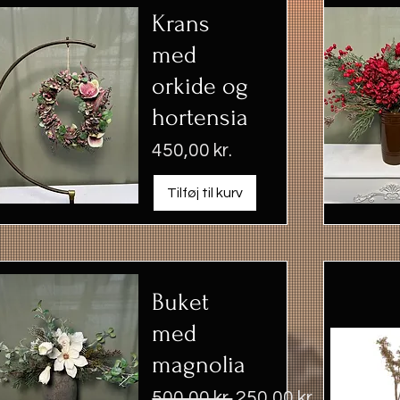
Krans
med
orkide og
hortensia
Pris
450,00 kr.
Tilføj til kurv
Buket
med
magnolia
Regulær pris
Salgspris
500,00 kr.
250,00 kr.