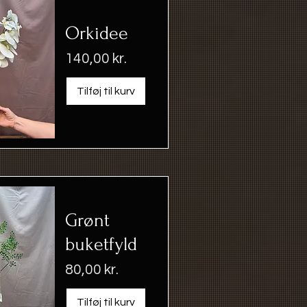
Orkidee
Pris
140,00 kr.
Tilføj til kurv
Grønt
buketfyld
Pris
80,00 kr.
Tilføj til kurv