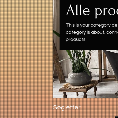
Alle pro
This is your category des
category is about, conn
products.
Søg efter