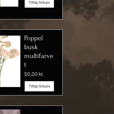
Tilføj til kurv
Poppel
busk
multifarve
t
Pris
50,00 kr.
Tilføj til kurv