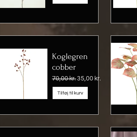
Koglegren
cobber
Regulær pris
Salgspris
70,00 kr.
35,00 kr.
Tilføj til kurv