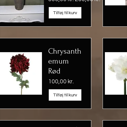
Tilføj til kurv
Chrysanth
emum
Rød
Pris
100,00 kr.
Tilføj til kurv