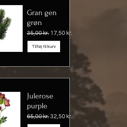
Gran gen
grøn
Regulær pris
Salgspris
35,00 kr.
17,50 kr.
Tilføj til kurv
Julerose
purple
Regulær pris
Salgspris
65,00 kr.
32,50 kr.