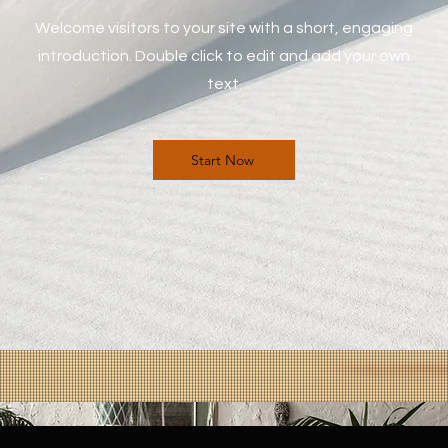
Welcome visitors to your site with a short, engaging
introduction. Double click to edit and add your own
text.
Start Now