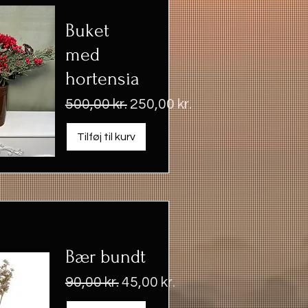
Buket
med
hortensia
Regulær pris
Salgspris
500,00 kr.
250,00 kr.
Tilføj til kurv
Bær bundt
Regulær pris
Salgspris
90,00 kr.
45,00 kr.