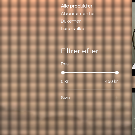
Alle produkter
Abonnementer
Buketter
Løse stilke
Filtrer efter
Pris
0 kr.
450 kr.
Size
Large
Medium
Small