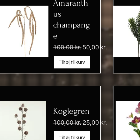
Amaranth
us
champang
e
Regulær pris
Salgspris
100,00 kr.
50,00 kr.
Tilføj til kurv
Koglegren
Regulær pris
Salgspris
100,00 kr.
25,00 kr.
Tilføj til kurv