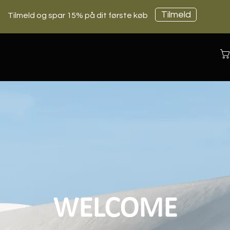
Tilmeld
Tilmeld og spar 15% på dit første køb
WELCOME