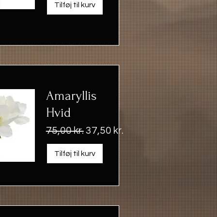
Tilføj til kurv
Amaryllis
Hvid
Regulær pris
Salgspris
75,00 kr.
37,50 kr.
Tilføj til kurv