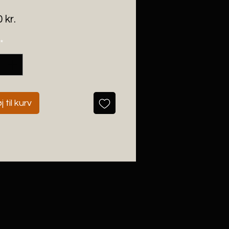
Pris
 kr.
*
j til kurv