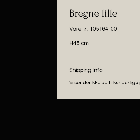
Bregne lille
Varenr.: 105164-00
H45 cm
Shipping Info
Vi sender ikke ud til kunder lige 