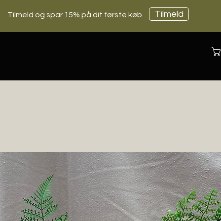
Tilmeld
Tilmeld og spar 15% på dit første køb