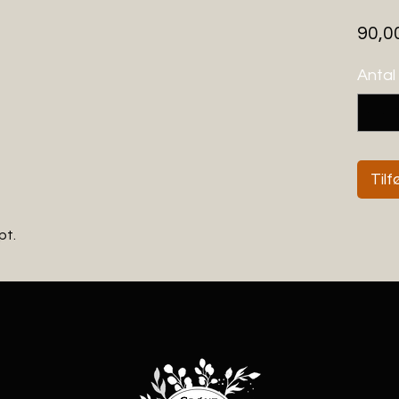
90,00
Antal
Tilfø
pt.