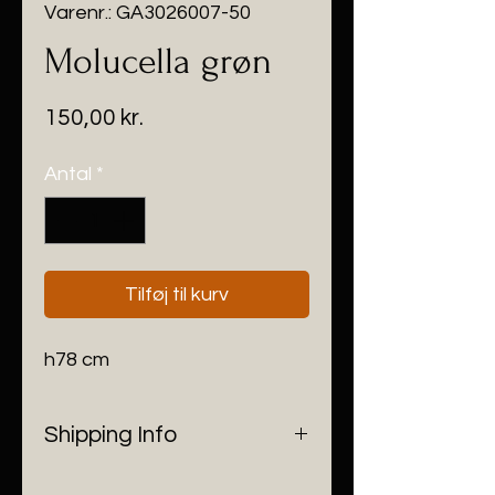
Varenr.: GA3026007-50
Molucella grøn
Pris
150,00 kr.
Antal
*
Tilføj til kurv
h78 cm
Shipping Info
Vi sender ikke ud til kunder lige