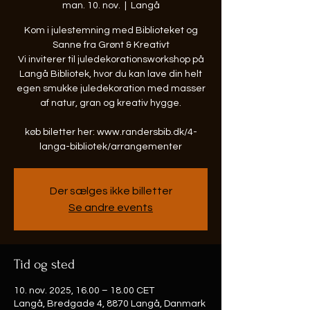
man. 10. nov.
  |  
Langå
Kom i julestemning med Biblioteket og
Sanne fra Grønt & Kreativt
Vi inviterer til juledekorationsworkshop på
Langå Bibliotek, hvor du kan lave din helt
egen smukke juledekoration med masser
af natur, gran og kreativ hygge.
køb biletter her: www.randersbib.dk/4-
langa-bibliotek/arrangementer
Der sælges ikke billetter
Se andre events
Tid og sted
10. nov. 2025, 16.00 – 18.00 CET
Langå, Bredgade 4, 8870 Langå, Danmark